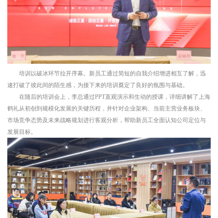
培训以破冰环节拉开序幕。新员工通过简短的自我介绍增进相互了解，迅
速打破了彼此间的陌生感，为接下来的培训奠定了良好的氛围与基础。
在随后的培训会上，李总
通过
PPT
直观
演示和生动的
授课
，
详细
讲解了
上海
鹤礼
从初创到规模化发展的关键历程，并针对
企业架构、
当前主营业务板块、
市场竞争态势及未来战略规划进行客观
分析
，帮助新员工全面认知
公司
定位与
发展目标。