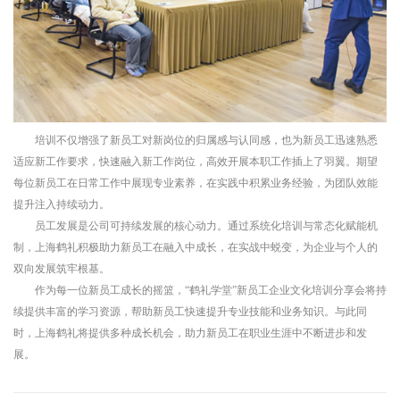
培训
不仅增强了新员工对新岗位的归属感与认同感，也为新员工迅速熟悉
适应新工作要求，快速融入新工作岗位，高效开展本职工作
插上了羽翼
。期望
每位新员工在日常工作中展现专业素养，
在实践中积累业务经验，为团队效能
提升注入持续动力。
员工发展
是公司
可持续发展的核心动力。通过系统化培训与常态化赋能机
制，上海鹤礼
积极
助力新员工在融入中成长，在实战中蜕变，为企业与个人的
双向发展筑牢根基。
作为每一位新员工成长的摇篮，
“鹤礼
学堂
”新员工企业文化培训分享会
将持
续提供丰富的学习资源，帮助新员工快速提升专业技能和业务知识。与此同
时，
上海鹤礼
将提供多种成长机会，助力新员工在职业生涯中不断进步和发
展。